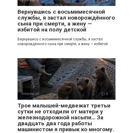
Interesi.cc
0
Вернувшись с восьмимесячной
службы, я застал новорождённого
сына при смерти, а жену —
избитой на полу детской
Вернувшись с восьмимесячной службы, я застал
новорождённого сына при смерти, а жену — избитой
Interesi.cc
0
Трое малышей-медвежат третьи
сутки не отходили от матери у
железнодорожной насыпи… За
двадцать два года работы
машинистом я привык ко многому.