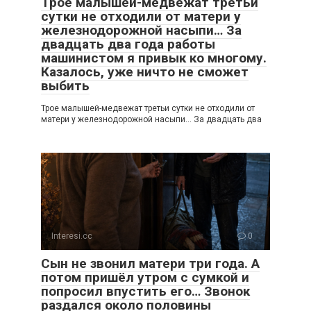
Трое малышей-медвежат третьи
сутки не отходили от матери у
железнодорожной насыпи… За
двадцать два года работы
машинистом я привык ко многому.
Казалось, уже ничто не сможет
выбить
Трое малышей-медвежат третьи сутки не отходили от
матери у железнодорожной насыпи… За двадцать два
Interesi.cc
0
Сын не звонил матери три года. А
потом пришёл утром с сумкой и
попросил впустить его… Звонок
раздался около половины