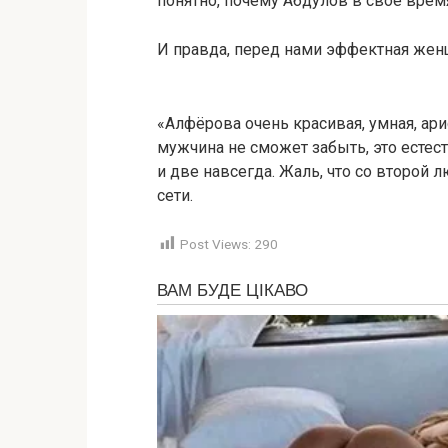
понятно, почему Абдулов в своё время
И правда, перед нами эффектная жен
«Алфёрова очень красивая, умная, ар
мужчина не сможет забыть, это естес
и две навсегда. Жаль, что со второй
сети.
Post Views:
290