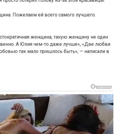
 просто потерял голову из-за этой красавицы.
щина. Пожелаем ей всего самого лучшего.
истократичная женщина, такую женщину не один
твенно. А Юлия чем-то даже лучше», «Две любви
 любовью так мало пришлось быть», — написали в