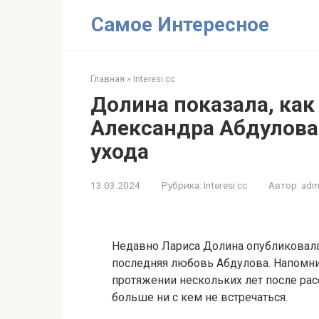
Перейти
Самое Интересное
к
контенту
Главная
»
Interesi.cc
Долина показала, как
Александра Абдулова 
ухода
13.03.2024
Рубрика:
Interesi.cc
Автор:
adm
Недавно Лариса Долина опубликовала
последняя любовь Абдулова. Напомним
протяжении нескольких лет после рас
больше ни с кем не встречаться.