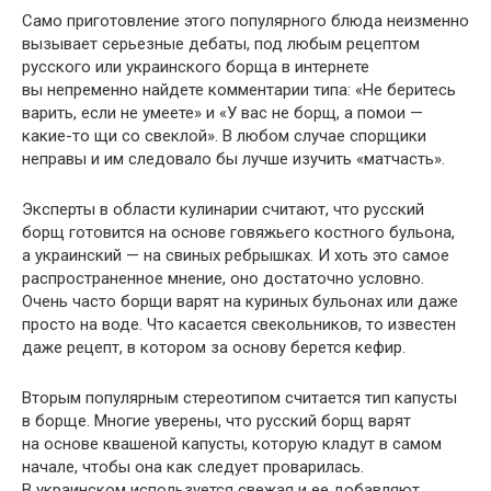
Само приготовление этого популярного блюда неизменно
вызывает серьезные дебаты, под любым рецептом
русского или украинского борща в интернете
вы непременно найдете комментарии типа: «Не беритесь
варить, если не умеете» и «У вас не борщ, а помои —
какие-то щи со свеклой». В любом случае спорщики
неправы и им следовало бы лучше изучить «матчасть».
Эксперты в области кулинарии считают, что русский
борщ готовится на основе говяжьего костного бульона,
а украинский — на свиных ребрышках. И хоть это самое
распространенное мнение, оно достаточно условно.
Очень часто борщи варят на куриных бульонах или даже
просто на воде. Что касается свекольников, то известен
даже рецепт, в котором за основу берется кефир.
Вторым популярным стереотипом считается тип капусты
в борще. Многие уверены, что русский борщ варят
на основе квашеной капусты, которую кладут в самом
начале, чтобы она как следует проварилась.
В украинском используется свежая и ее добавляют