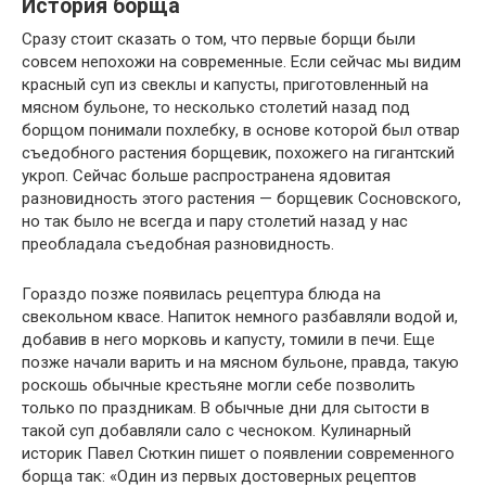
История борща
Сразу стоит сказать о том, что первые борщи были
совсем непохожи на современные. Если сейчас мы видим
красный суп из свеклы и капусты, приготовленный на
мясном бульоне, то несколько столетий назад под
борщом понимали похлебку, в основе которой был отвар
съедобного растения борщевик, похожего на гигантский
укроп. Сейчас больше распространена ядовитая
разновидность этого растения — борщевик Сосновского,
но так было не всегда и пару столетий назад у нас
преобладала съедобная разновидность.
Гораздо позже появилась рецептура блюда на
свекольном квасе. Напиток немного разбавляли водой и,
добавив в него морковь и капусту, томили в печи. Еще
позже начали варить и на мясном бульоне, правда, такую
роскошь обычные крестьяне могли себе позволить
только по праздникам. В обычные дни для сытости в
такой суп добавляли сало с чесноком. Кулинарный
историк Павел Сюткин пишет о появлении современного
борща так: «Один из первых достоверных рецептов