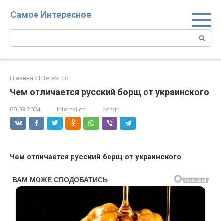
Перейти
Самое Интересное
к
контенту
Поиск:
Главная
»
Interesi.cc
Чем отличается русский борщ от украинского
09.03.2024
Interesi.cc
admin
Чем отличается русский борщ от украинского