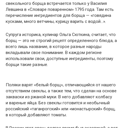
свекольного борща встречается только у Василия
Левшина в «Словаре поваренном» 1795 года. Там есть
перечисление ингредиентов для борща — «говядина
кусками, много ветчины, курицу варить с водой…».
Супруга историка, кулинар Ольга Сюткина, считает, что
борщ — это не строгий рецепт определенного блюда, а
всего лишь название, в которое разные народы
вкладывали свое понимание. В каждом регионе
использовали свои, доступные ингредиенты, поэтому
борщи такие разные.
Поляки варят «белый борщ», отличающийся от нашего
отсутствием свеклы, а также тем, что сделан на основе
закваски из ржаной муки. В него добавляют колбасу
и вареные яйца. Без свеклы готовится и необычный
российский «таганрогский» или «монастырский» борщ,
в который добавляют томаты.
В России этот овощ долгое время был экзотикой, а вот