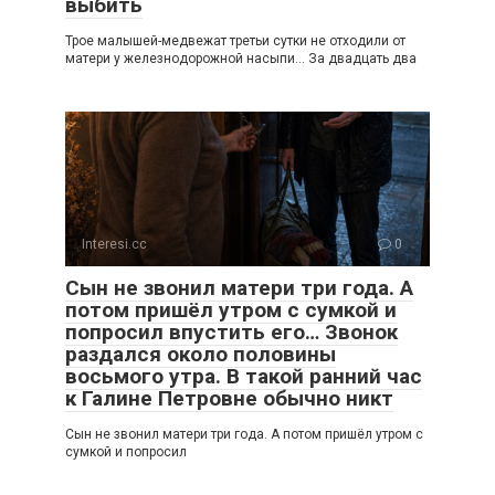
выбить
Трое малышей-медвежат третьи сутки не отходили от
матери у железнодорожной насыпи… За двадцать два
Interesi.cc
0
Сын не звонил матери три года. А
потом пришёл утром с сумкой и
попросил впустить его… Звонок
раздался около половины
восьмого утра. В такой ранний час
к Галине Петровне обычно никт
Сын не звонил матери три года. А потом пришёл утром с
сумкой и попросил