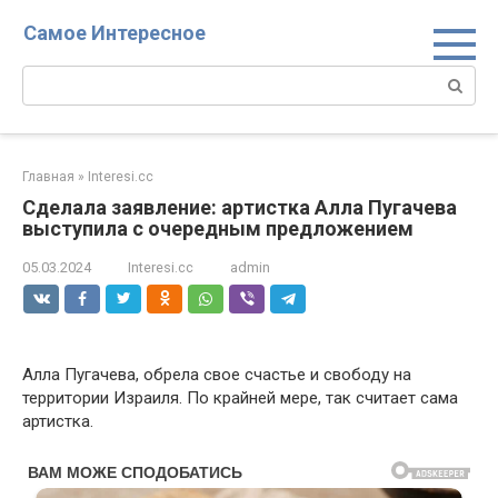
Перейти
Самое Интересное
к
контенту
Поиск:
Главная
»
Interesi.cc
Сделала заявление: артистка Алла Пугачева
выступила с очередным предложением
05.03.2024
Interesi.cc
admin
Алла Пугачева, обрела свое счастье и свободу на
территории Израиля. По крайней мере, так считает сама
артистка.