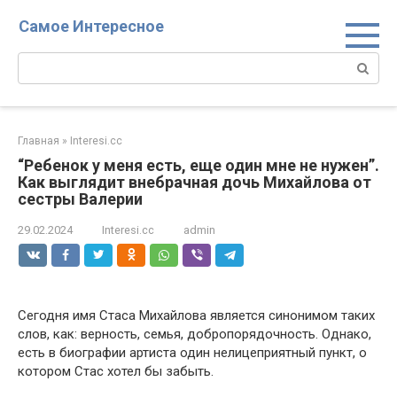
Перейти
Самое Интересное
к
контенту
Поиск:
Главная
»
Interesi.cc
“Ребенок у меня есть, еще один мне не нужен”.
Как выглядит внебрачная дочь Михайлова от
сестры Валерии
29.02.2024
Interesi.cc
admin
Сегодня имя Стаса Михайлова является синонимом таких
слов, как: верность, семья, добропорядочность. Однако,
есть в биографии артиста один нелицеприятный пункт, о
котором Стас хотел бы забыть.