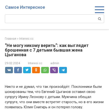
Перейти
Самое Интересное
к
контенту
Поиск:
Главная
»
Interesi.cc
“Не могу никому верить”: как выглядит
брошенная с 7 детьми бывшая жена
Цыганова
29.02.2024
Interesi.cc
admin
Никто и не думал, что так произойдёт. Поклонники были
шокированы тем, что Евгений Цыганов оставил свою
супругу Ирину Леонову с детьми. Мужчина обещал
супруге, что они вместе встретят старость, но в его жизни
появилась Юлия Снигирь и он потерял голову.