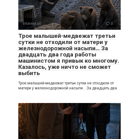
Interesi.cc
0
Трое малышей-медвежат третьи
сутки не отходили от матери у
железнодорожной насыпи… За
двадцать два года работы
машинистом я привык ко многому.
Казалось, уже ничто не сможет
выбить
Трое малышей-медвежат третьи сутки не отходили от
матери у железнодорожной насыпи… За двадцать два