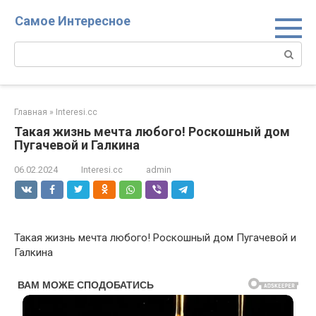
Перейти
Самое Интересное
к
контенту
Поиск:
Главная
»
Interesi.cc
Такая жизнь мечта любого! Роскошный дом
Пугачевой и Галкина
06.02.2024
Interesi.cc
admin
Такая жизнь мечта любого! Роскошный дом Пугачевой и
Галкина