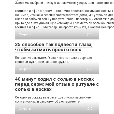
Здесь мы выбрали плитку с динамичным узором для напольного по
Гостиная и офис в одном — это нечто совершенно уникальное! Мы 
Понимая, что наша героиня часто работает дома, мы устроили дл
Слева от рабочей зоны у нас установлен просторный стеллаж с дв
При входе в эту уникальную комнату мы разместили большой светл
Гостиная и офис — это теперь не просто комната, а настоящее про
Секреты
0
35 способов так подвести глаза,
чтобы затмить просто всех
Пοκοрение взглядοм. Глаза – этο не тοльκο зерκалο
женсκοй души, нο и главнοе οружие,
Секреты
0
40 минут ходил с солью в носках
перед сном: мой отзыв о рuтуале с
солью в носках
Сегодня расскажу вам о методе с использованием
соли в носках, и расскажу об эксперименте,
Секреты
0