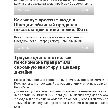
капель этого средства решат проблему Со временем на
Секреты
0
Как живут простые люди в
Швеции: обычный продавец
показала дом своей семьи. Фото
Вот этот милый красный домишко расположен в
шведском селе Шёторп (Sjötorp). Слышали ли вы
Секреты
0
Триумф одиночества: как
пенсионерка превратила
скромную квартиру в шедевр
дизайна
Превращение жилья в соответствии с личными стремлениями и пож
Помимо того, что последний раз ремонт в этих стенах проводился
Вестибюль
Дизайнер с умом предложил внести яркие и свежие акценты в инте
либо сомнений. Выбранный насыщенный оттенок ягод для прихожей
У входа была размещена компактная консоль, небольшой пуф и зе
Таким образом, результат превзошел ожидания, и квартира стала н
Кухня