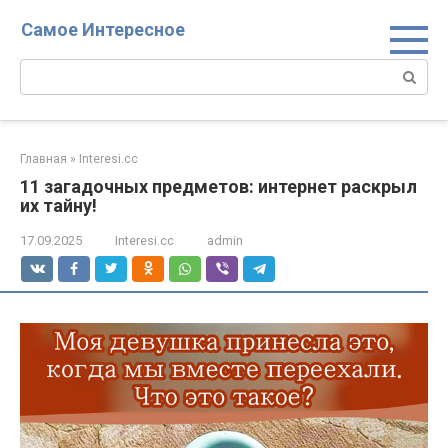
Перейти
Самое Интересное
к
контенту
Поиск:
Главная
»
Interesi.cc
11 загадочных предметов: интернет раскрыл
их тайну!
17.09.2025
Interesi.cc
admin