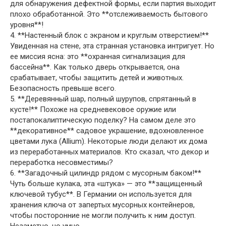
для обнаружения дефектной формы, если партия выходит
плохо обработанной. Это **отслеживаемость бытового
уровня**!
4. **Настенный блок с экраном и круглым отверстием!**
Увиденная на стене, эта странная установка интригует. Но
ее миссия ясна: это **охранная сигнализация для
бассейна**. Как только дверь открывается, она
срабатывает, чтобы защитить детей и животных.
Безопасность превыше всего.
5. **Деревянный шар, полный шурупов, спрятанный в
кусте!** Похоже на средневековое оружие или
постапокалиптическую поделку? На самом деле это
**декоративное** садовое украшение, вдохновленное
цветами лука (Allium). Некоторые люди делают их дома
из переработанных материалов. Кто сказал, что декор и
переработка несовместимы?
6. **Загадочный цилиндр рядом с мусорным баком!**
Чуть больше кулака, эта «штука» — это **защищенный
ключевой тубус**. В Германии он используется для
хранения ключа от запертых мусорных контейнеров,
чтобы посторонние не могли получить к ним доступ.