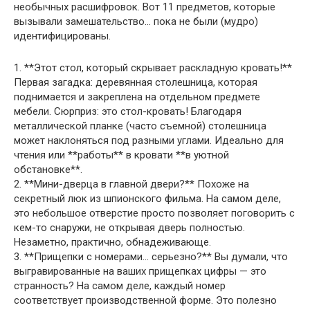
необычных расшифровок. Вот 11 предметов, которые
вызывали замешательство… пока не были (мудро)
идентифицированы.
1. **Этот стол, который скрывает раскладную кровать!**
Первая загадка: деревянная столешница, которая
поднимается и закреплена на отдельном предмете
мебели. Сюрприз: это стол-кровать! Благодаря
металлической планке (часто съемной) столешница
может наклоняться под разными углами. Идеально для
чтения или **работы** в кровати **в уютной
обстановке**.
2. **Мини-дверца в главной двери?** Похоже на
секретный люк из шпионского фильма. На самом деле,
это небольшое отверстие просто позволяет поговорить с
кем-то снаружи, не открывая дверь полностью.
Незаметно, практично, обнадеживающе.
3. **Прищепки с номерами… серьезно?** Вы думали, что
выгравированные на ваших прищепках цифры — это
странность? На самом деле, каждый номер
соответствует производственной форме. Это полезно