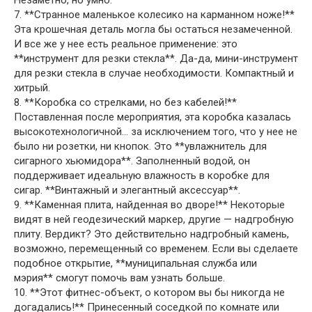
Незаметно, но умно.
7. **Странное маленькое колесико на карманном ноже!**
Эта крошечная деталь могла бы остаться незамеченной.
И все же у нее есть реальное применение: это
**инструмент для резки стекла**. Да-да, мини-инструмент
для резки стекла в случае необходимости. Компактный и
хитрый.
8. **Коробка со стрелками, но без кабелей!**
Поставленная после мероприятия, эта коробка казалась
высокотехнологичной… за исключением того, что у нее не
было ни розетки, ни кнопок. Это **увлажнитель для
сигарного хьюмидора**. Заполненный водой, он
поддерживает идеальную влажность в коробке для
сигар. **Винтажный и элегантный аксессуар**.
9. **Каменная плита, найденная во дворе!** Некоторые
видят в ней геодезический маркер, другие — надгробную
плиту. Вердикт? Это действительно надгробный камень,
возможно, перемещенный со временем. Если вы сделаете
подобное открытие, **муниципальная служба или
мэрия** смогут помочь вам узнать больше.
10. **Этот фитнес-объект, о котором вы бы никогда не
догадались!** Принесенный соседкой по комнате или