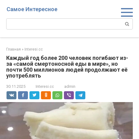
Перейти
Самое Интересное
к
контенту
Поиск:
Главная
»
Interesi.cc
Каждый год более 200 человек погибают из-
за «самой смертоносной еды в мире», но
почти 500 миллионов людей продолжают её
употреблять
30.11.2025
Interesi.cc
admin