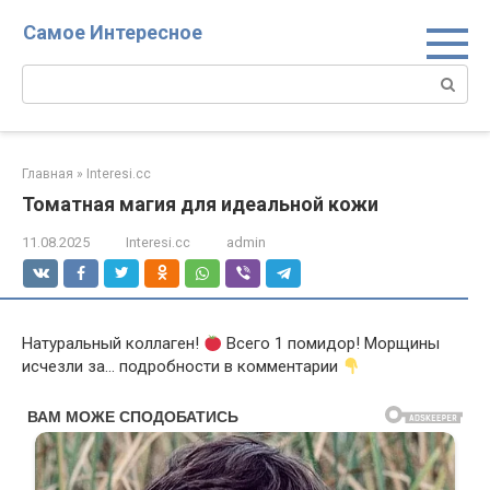
Перейти
Самое Интересное
к
контенту
Поиск:
Главная
»
Interesi.cc
Томатная магия для идеальной кожи
11.08.2025
Interesi.cc
admin
Натуральный коллаген!
Всего 1 помидор! Морщины
исчезли за… подробности в комментарии