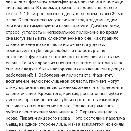
выполняет функцию дезинфекции, очистки рта и помощи
пищеварению. В целом, здоровые взрослые выделяют
около 1-1,5 литров слюны в день, в среднем около 30 мл
в час. Слюноотделение увеличивается, когда мы едим
или когда стимулируются нервы в мозге. Дыхание ртом,
стресс, усталость и неправильное положение во время
сна могут вызывать слюнотечение во сне. Как правило,
слюнотечение во сне часто встречается у детей,
поскольку их губы еще слабые, а полость рта не
выполняет функцию контроля слюнотечения и глотания
слюны. Если у взрослых внезапно и часто течет слюна во
сне, им следует быть настороже в отношении следующих
заболеваний: 1. Заболевания полости рта. Фарингит,
воспаление челюстно-лицевой области, гингивит могут
стимулировать секрецию слюнных желез, что приводит к
слюнотечению. Кроме того, кривые, расшатанные зубы и
дискомфорт при ношении зубных протезов также могут
вызывать слюнотечение во сне. После выпрямления
зубов слюнотечение уменьшится. 2. Паралич лицевого
нерва. Паралич лицевого нерва — это состояние паралича
мышц на одной стороне лица. Из-за асимметричной силы
мышц с обеих сторон трудно удерживать слюну на