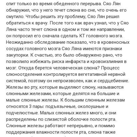
спит только во время обеденного перерыва. Сяо Лян
обнаружил, что у него течет слюна во сне, что очень его
смутило. Чтобы решить эту проблему, Сяо Лян решил
обратиться к врачу. После того как врач узнал, что у Сяо
Ляна часто течет слюна в одном и том же направлении,
он попросил его сначала сделать КТ головного мозга.
Неожиданно обследование показало, что в кровеносных
сосудах головного мозга Сяо Ляна имеются признаки
закупорки. К счастью, это было обнаружено рано, что
позволило избежать риска инфаркта и кровоизлияния в
мозг. Откуда берется человеческая слюна? Процесс
слюноотделения контролируется вегетативной нервной
системой, поэтому он непроизволен, как и сердцебиение.
Железы во рту, которые выделяют слюну, называются
слюнными железами, которые делятся на большие и
малые слюнные железы. К большим слюнным железам
относятся 3 пары: подъязычные, околоушные и
подчелюстные. Малых слюнных желез много, и они
распределены по слизистой оболочке полости рта.
Слюнные железы работают непрерывно, и помимо
поддержания влажности полости рта, слюна также