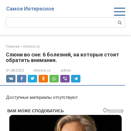
Перейти
Самое Интересное
к
контенту
Поиск:
Главная
»
Interesi.cc
Слюни во сне: 6 болезней, на которые стоит
обратить внимание.
01.08.2025
Interesi.cc
admin
Доступные материалы отсутствуют.