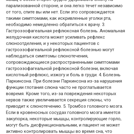
парализованной стороне, и она легко течет независимо
от того, спите вы или нет. Если это сопровождается
такими симптомами, как искривленные уголки рта,
необходимо немедленно обратиться к врачу. 3.
Гастроэзофагеальная рефлюксная болезнь. Аномальная
желудочная кислота может усиливать рефлекс
слюноотделения, и у некоторых пациентов с
гастроэзофагеальной рефлюксной болезнью могут
наблюдаться симптомы слюнотечения,
сопровождающиеся распространенными симптомами
гастроэзофагеальной рефлюксной болезни, включая
кислотный рефлюкс, изжогу и боль в груди. 4. Болезнь
Паркинсона. При болезни Паркинсона из-за нарушения
функции глотания слюна часто не проглатывается
вовремя. Кроме того, из-за повреждения некоторых
нервов также увеличивается секреция слюны, что
приводит к слюнотечению. 5. Тромбоз головного мозга.
Если в кровеносных сосудах головного мозга имеется
закупорка, некоторые мышцы, контролирующие горло,
могут быть дисфункциональными, и пациент не может
активно контролировать мышцы во время сна, что