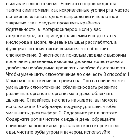
вызывает слюнотечение. Если это сопровождается
такими симптомами, как искривленные уголки рта, частое
вытекание слюны в одном направлении и неплотное
закрытие глаз, следует проявлять крайнюю
бдительность. 6. Артериосклероз. Если у вас
атеросклероз, это приведет к ишемии и недостатку
кислорода в мозге, лицевые мышцы расслабятся, а
функция глотания также снизится, что облегчит
слюнотечение. В частности, пожилым людям с высоким
кровяным давлением, высоким уровнем холестерина и
диабетом необходимо проявлять особую бдительность.
Чтобы уменьшить слюнотечение во сне, есть 3 способа: 1.
Измените положение во время сна. Сон на спине может
уменьшить слюнотечение, сбалансировать развитие
различных органов в организме и даже облегчить
дыхание. Старайтесь не спать на животе, вы можете
использовать U-образную подушку для шеи, чтобы
уменьшить дискомфорт. 2. Содержите рот в чистоте.
Содержите рот в чистоте каждый день, обращайте
внимание на полоскание рта как можно скорее после
еды, чистите зубы утром и вечером, используйте