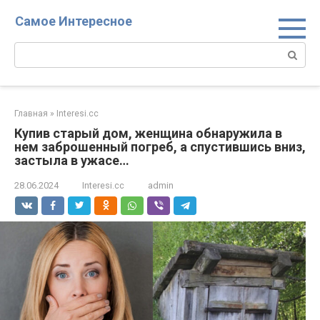
Перейти
Самое Интересное
к
контенту
Поиск:
Главная
»
Interesi.cc
Купив старый дом, женщина обнаружила в
нем заброшенный погреб, а спустившись вниз,
застыла в ужасе…
28.06.2024
Interesi.cc
admin