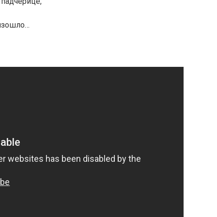
 падчерице,
оизошло…