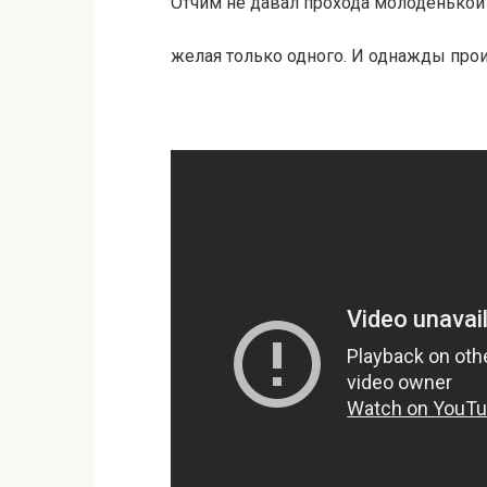
Отчим не давал прохода молоденькой
желая только одного. И однажды пр