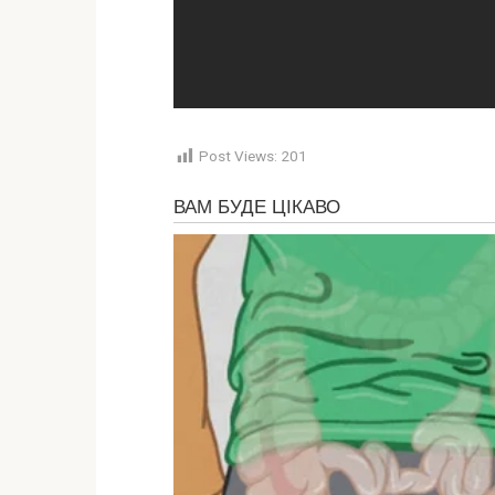
Post Views:
201