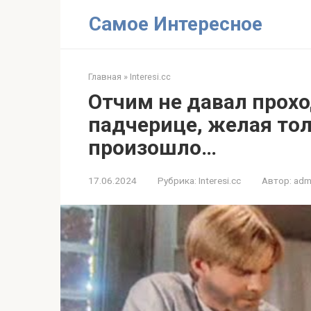
Перейти
Самое Интересное
к
контенту
Главная
»
Interesi.cc
Отчим не давал прох
падчерице, желая то
произошло…
17.06.2024
Рубрика:
Interesi.cc
Автор:
adm