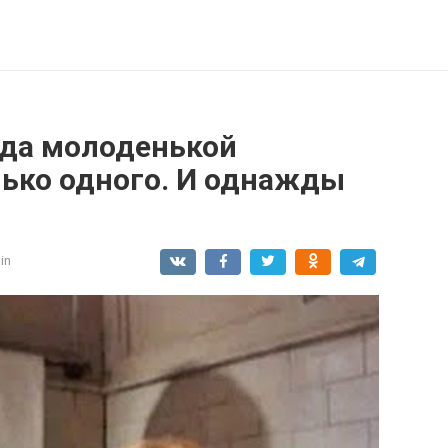
ода молоденькой
лько одного. И однажды
in