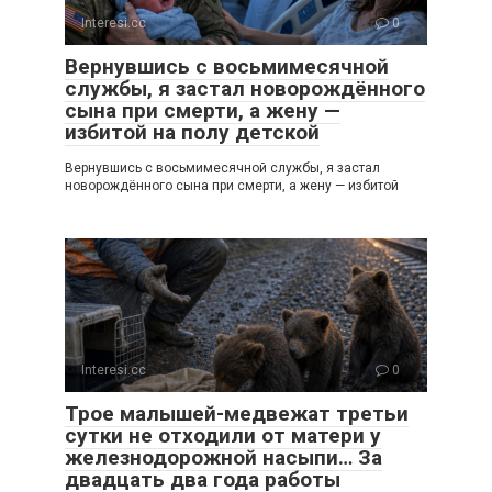
Interesi.cc
0
Вернувшись с восьмимесячной
службы, я застал новорождённого
сына при смерти, а жену —
избитой на полу детской
Вернувшись с восьмимесячной службы, я застал
новорождённого сына при смерти, а жену — избитой
Interesi.cc
0
Трое малышей-медвежат третьи
сутки не отходили от матери у
железнодорожной насыпи… За
двадцать два года работы