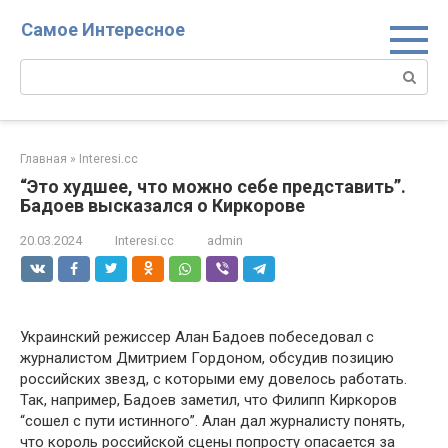
Перейти
Самое Интересное
к
контенту
Поиск:
Главная
»
Interesi.cc
“Это худшее, что можно себе представить”.
Бадоев высказался о Киркорове
20.03.2024
Interesi.cc
admin
Украинский режиссер Алан Бадоев побеседовал с
журналистом Дмитрием Гордоном, обсудив позицию
российских звезд, с которыми ему довелось работать.
Так, например, Бадоев заметил, что Филипп Киркоров
“сошел с пути истинного”. Алан дал журналисту понять,
что король российской сцены попросту опасается за