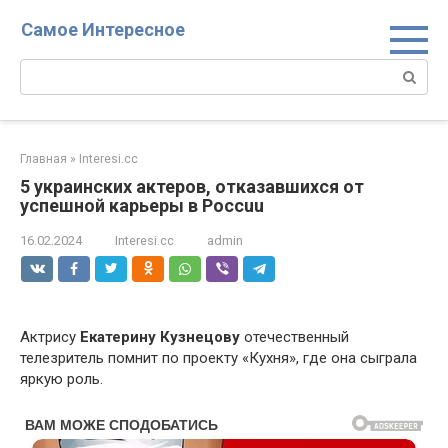
Перейти
Самое Интересное
к
контенту
Поиск:
Главная
»
Interesi.cc
5 yкpаинских актеров, отказавшихся от
успешной карьеры в Россuu
16.02.2024
Interesi.cc
admin
Актрису
Екатерину Кузнецову
отечественный
телезритель помнит по проекту «Кухня», где она сыграла
яркую роль.