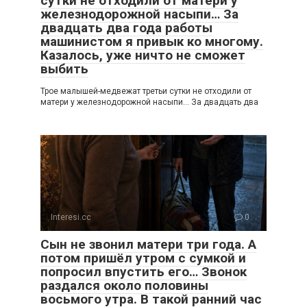
сутки не отходили от матери у
железнодорожной насыпи… За
двадцать два года работы
машинистом я привык ко многому.
Казалось, уже ничто не сможет
выбить
Трое малышей-медвежат третьи сутки не отходили от
матери у железнодорожной насыпи… За двадцать два
Interesi.cc
0
Сын не звонил матери три года. А
потом пришёл утром с сумкой и
попросил впустить его… Звонок
раздался около половины
восьмого утра. В такой ранний час