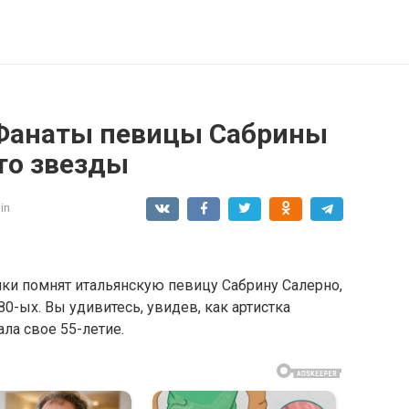
. Фанаты певицы Сабрины
то звезды
in
чики помнят итальянскую певицу Сабрину Салерно,
80-ых. Вы удивитесь, увидев, как артистка
ла свое 55-летие.