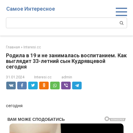
Перейти
Самое Интересное
к
контенту
Поиск:
Главная
»
Interesi.cc
Родила в 19 и не занималась воспитанием. Как
выглядит 33-летний сын Кудрявцевой
сегодня
31.01.2024
Interesi.cc
admin
сегодня