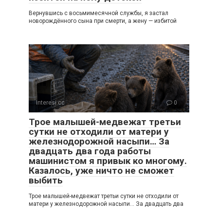
Вернувшись с восьмимесячной службы, я застал
новорождённого сына при смерти, а жену — избитой
Interesi.cc
0
Трое малышей-медвежат третьи
сутки не отходили от матери у
железнодорожной насыпи… За
двадцать два года работы
машинистом я привык ко многому.
Казалось, уже ничто не сможет
выбить
Трое малышей-медвежат третьи сутки не отходили от
матери у железнодорожной насыпи… За двадцать два