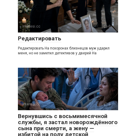
Interesi.cc
0
Редактировать
Редактировать На похоронах близнецов муж ударил
меня, но не заметил детективов у дверей На
Interesi.cc
0
Вернувшись с восьмимесячной
службы, я застал новорождённого
сына при смерти, а жену —
избитой на полу детской