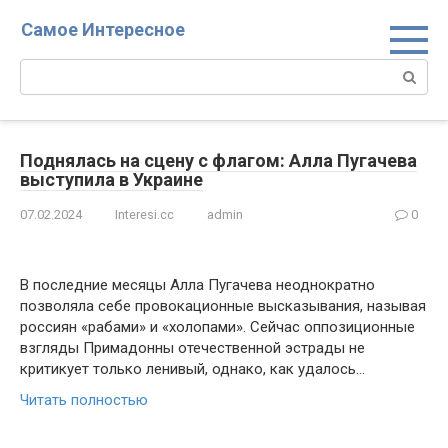
Перейти
Самое Интересное
к
контенту
Поиск:
Поднялась на сцену с флагом: Алла Пугачева
выступила в Украине
07.02.2024
Interesi.cc
admin
0
В последние месяцы Алла Пугачева неоднократно
позволяла себе провокационные высказывания, называя
россиян «рабами» и «холопами». Сейчас оппозиционные
взгляды Примадонны отечественной эстрады не
критикует только ленивый, однако, как удалось…
Читать полностью