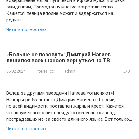
возвращение Аллы Пугачевой в Рф без мужа. Вопреки
ожиданиям, Примадонну многие встретили тепло.
Кажется, певица вполне может и задержаться на
родине….
Читать полностью
«Больше не позовyт»: Дмитpий Нагиев
лишился всех шансов вернуться на ТВ
06.02.2024
Interesi.cc
admin
0
Вслед за другими звездами Нагиева «отменяют»!
На карьере 55-летнего Дмитрия Нагиева в России,
по всей видимости, поставлен жиpный кpест. Кажется,
что шоумен пополнит плеяду «отмененных» звезд,
пострадавших из-за своего длинного языка. Вот только…
Читать полностью