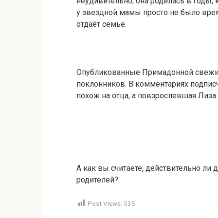
неудивительно, она родилась в годы,
у звездной мамы просто не было врем
отдаёт семье.
Опубликованные Примадонной свежие
поклонников. В комментариях подписчи
похож на отца, а повзрослевшая Лиза
А как вы считаете, действительно ли
родителей?
Post Views:
535