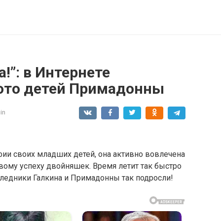
!”: в Интернете
ото детей Примадонны
in
фии своих младших детей, она активно вовлечена
вому успеху двойняшек. Время летит так быстро
следники Галкина и Примадонны так подросли!