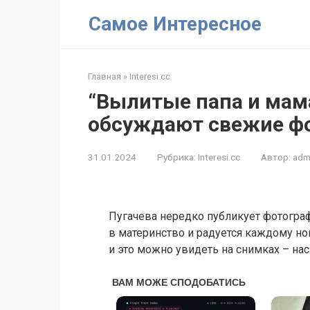
Перейти
Самое Интересное
к
контенту
Главная
»
Interesi.cc
“Вылитые папа и мама
обсуждают свежие ф
31.01.2024
Рубрика:
Interesi.cc
Автор:
adm
Пугачева нередко публикует фотогра
в материнство и радуется каждому но
и это можно увидеть на снимках – на