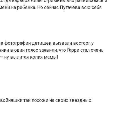
 когда карьера Аллы стремительно развивалась и
ени на ребенка. Но сейчас Пугачева всю себя
 фотографии детишек вызвали восторг у
ки в один голос заявили, что Гарри стал очень
 – ну вылитая копия мамы!
 двойняшки так похожи на своих звездных