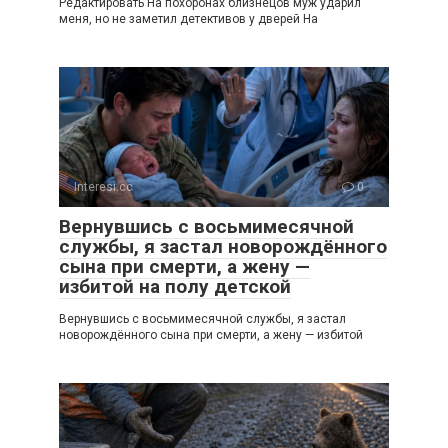
Редактировать На похоронах близнецов муж ударил
меня, но не заметил детективов у дверей На
Interesi.cc
0
Вернувшись с восьмимесячной
службы, я застал новорождённого
сына при смерти, а жену —
избитой на полу детской
Вернувшись с восьмимесячной службы, я застал
новорождённого сына при смерти, а жену — избитой