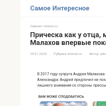
Перейти
Самое Интересное
к
контенту
Главная
»
Interesi.cc
Прическа как у отца,
Малахов впервые пок
29.01.2024
Рубрика:
Interesi.cc
Автор:
adm
В 2017 году супруга Андрея Малахов
Александра. Андрей предпочел не пок
лишнего внимания со стороны прессы