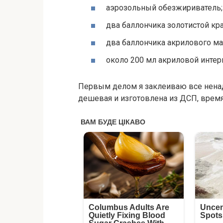
аэрозольный обезжириватель;
два баллончика золотистой кра
два баллончика акрилового ма
около 200 мл акриловой интер
Первым делом я заклеиваю все нена
дешевая и изготовлена из ДСП, время