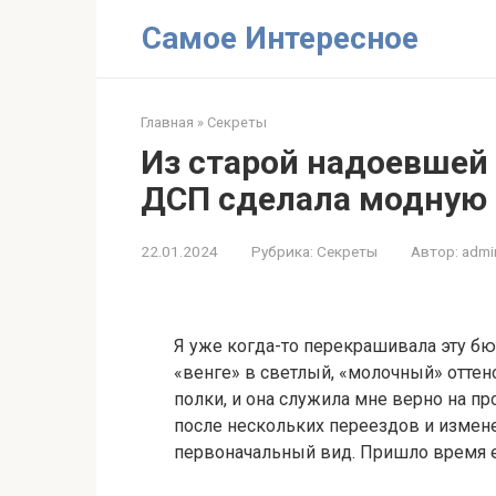
Перейти
Самое Интересное
к
контенту
Главная
»
Секреты
Из старой надоевшей
ДСП сделала модную 
22.01.2024
Рубрика:
Секреты
Автор:
admi
Я уже когда-то перекрашивала эту б
«венге» в светлый, «молочный» оттено
полки, и она служила мне верно на пр
после нескольких переездов и измене
первоначальный вид. Пришло время е