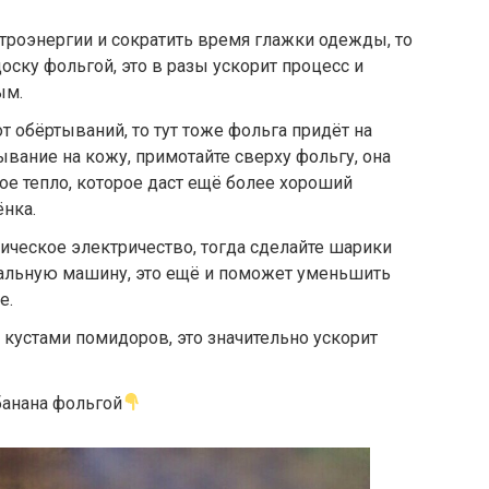
ктроэнергии и сократить время глажки одежды, то
оску фольгой, это в разы ускорит процесс и
ым.
т обёртываний, то тут тоже фольга придёт на
ывание на кожу, примотайте сверху фольгу, она
ое тепло, которое даст ещё более хороший
ёнка.
тическое электричество, тогда сделайте шарики
иральную машину, это ещё и поможет уменьшить
е.
 кустами помидоров, это значительно ускорит
 банана фольгой