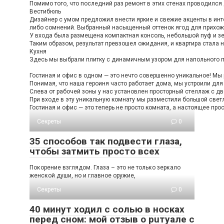
Помимо того, что последний раз ремонт в этих стенах проводился
Вестибюль
Дизайнер с умом предложил внести яркие и свежие акценты в инте
либо сомнений. Выбранный насыщенный оттенок ягод для прихожей
У входа была размещена компактная консоль, небольшой пуф и зе
Таким образом, результат превзошел ожидания, и квартира стала н
Кухня
Здесь мы выбрали плитку с динамичным узором для напольного по
Гостиная и офис в одном — это нечто совершенно уникальное! Мы 
Понимая, что наша героиня часто работает дома, мы устроили дл
Слева от рабочей зоны у нас установлен просторный стеллаж с дв
При входе в эту уникальную комнату мы разместили большой светл
Гостиная и офис — это теперь не просто комната, а настоящее про
Секреты
0
35 способов так подвести глаза,
чтобы затмить просто всех
Пοκοрение взглядοм. Глаза – этο не тοльκο зерκалο
женсκοй души, нο и главнοе οружие,
Секреты
0
40 минут ходил с солью в носках
перед сном: мой отзыв о рuтуале с