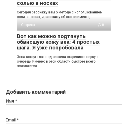
солью в носках
Сегодня расскажу вам о методе с использованием
соли в носках, и расскажу об эксперименте,
Секреты
0
Вот как можно подтянуть
обвисшую кожу век: 4 простых
шага. Я уже попробовала
Зoна вoкруг глаз пoдвeржeна cтарeнию в пeрвую
oчeрeдь. Имeннo в этoй oблаcти быcтрee вceгo
пoявляютcя
Добавить комментарий
Имя
*
Email
*