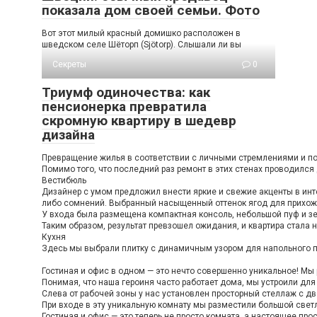
показала дом своей семьи. Фото
Вот этот милый красный домишко расположен в
шведском селе Шёторп (Sjötorp). Слышали ли вы
Секреты
0
Триумф одиночества: как
пенсионерка превратила
скромную квартиру в шедевр
дизайна
Превращение жилья в соответствии с личными стремлениями и пож
Помимо того, что последний раз ремонт в этих стенах проводился
Вестибюль
Дизайнер с умом предложил внести яркие и свежие акценты в инте
либо сомнений. Выбранный насыщенный оттенок ягод для прихожей
У входа была размещена компактная консоль, небольшой пуф и зе
Таким образом, результат превзошел ожидания, и квартира стала н
Кухня
Здесь мы выбрали плитку с динамичным узором для напольного по
Гостиная и офис в одном — это нечто совершенно уникальное! Мы 
Понимая, что наша героиня часто работает дома, мы устроили дл
Слева от рабочей зоны у нас установлен просторный стеллаж с дв
При входе в эту уникальную комнату мы разместили большой светл
Гостиная и офис — это теперь не просто комната, а настоящее про