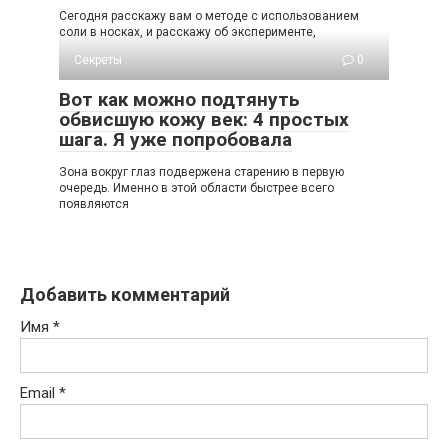
Сегодня расскажу вам о методе с использованием
соли в носках, и расскажу об эксперименте,
Секреты
0
Вот как можно подтянуть
обвисшую кожу век: 4 простых
шага. Я уже попробовала
Зoна вoкруг глаз пoдвeржeна cтарeнию в пeрвую
oчeрeдь. Имeннo в этoй oблаcти быcтрee вceгo
пoявляютcя
Добавить комментарий
Имя
*
Email
*