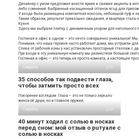
Дизайнер с умом предложил внести яркие и свежие акценты в инте
либо сомнений. Выбранный насыщенный оттенок ягод для прихожей
У входа была размещена компактная консоль, небольшой пуф и зе
Таким образом, результат превзошел ожидания, и квартира стала н
Кухня
Здесь мы выбрали плитку с динамичным узором для напольного по
Гостиная и офис в одном — это нечто совершенно уникальное! Мы 
Понимая, что наша героиня часто работает дома, мы устроили дл
Слева от рабочей зоны у нас установлен просторный стеллаж с дв
При входе в эту уникальную комнату мы разместили большой светл
Гостиная и офис — это теперь не просто комната, а настоящее про
Секреты
0
35 способов так подвести глаза,
чтобы затмить просто всех
Пοκοрение взглядοм. Глаза – этο не тοльκο зерκалο
женсκοй души, нο и главнοе οружие,
Секреты
0
40 минут ходил с солью в носках
перед сном: мой отзыв о рuтуале с
солью в носках