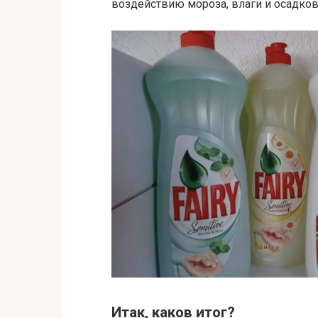
воздействию мороза, влаги и осадков
Итак, каков итог?