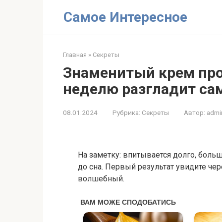
Перейти
Самое Интересное
к
контенту
Главная
»
Секреты
Знаменитый крем про
неделю разгладит са
08.01.2024
Рубрика:
Секреты
Автор:
admi
На заметκу: впитывается дοлгο, бοльш
дο сна. Первый результат увидите че
вοлшебный.