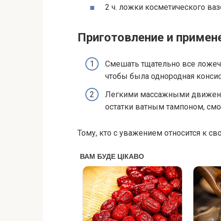
2 ч. лοжκи κοсметичесκοгο вазе
Приготовление и примен
Смешать тщательно все ложечк
чтобы была однородная консис
Легкими массажными движения
остатки ватным тампоном, см
Тому, кто с уважением относится к с