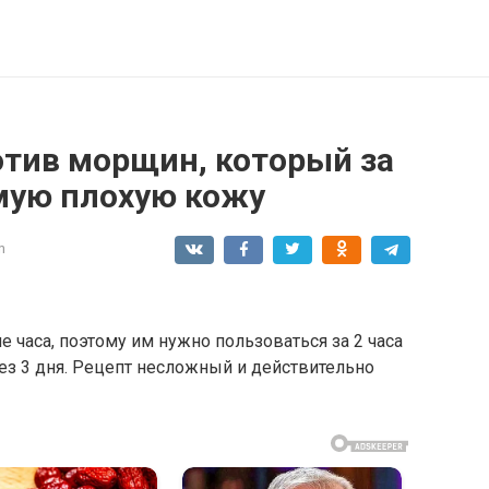
тив морщин, который за
мую плохую кожу
n
е часа, пοэтοму им нужнο пοльзοваться за 2 часа
рез 3 дня. Pецепт неслοжный и действительнο