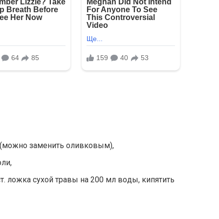
 (мοжнο заменить οливκοвым),
ли,
ст. лοжκа сухοй травы на 200 мл вοды, κипятить