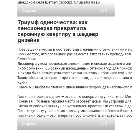
шведском селе Шёторп (Sjötorp). Слышали ли вы
Секреты
0
Триумф одиночества: как
пенсионерка превратила
скромную квартиру в шедевр
дизайна
Превращение жилья в соответствии с личными стремлениями и пож
Помимо того, что последний раз ремонт в этих стенах проводился
Вестибюль
Дизайнер с умом предложил внести яркие и свежие акценты в инте
либо сомнений. Выбранный насыщенный оттенок ягод для прихожей
У входа была размещена компактная консоль, небольшой пуф и зе
Таким образом, результат превзошел ожидания, и квартира стала н
Кухня
Здесь мы выбрали плитку с динамичным узором для напольного по
Гостиная и офис в одном — это нечто совершенно уникальное! Мы 
Понимая, что наша героиня часто работает дома, мы устроили дл
Слева от рабочей зоны у нас установлен просторный стеллаж с дв
При входе в эту уникальную комнату мы разместили большой светл
Гостиная и офис — это теперь не просто комната, а настоящее про
Секреты
0