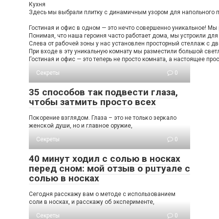
Кухня
Здесь мы выбрали плитку с динамичным узором для напольного по
Гостиная и офис в одном — это нечто совершенно уникальное! Мы 
Понимая, что наша героиня часто работает дома, мы устроили дл
Слева от рабочей зоны у нас установлен просторный стеллаж с дв
При входе в эту уникальную комнату мы разместили большой светл
Гостиная и офис — это теперь не просто комната, а настоящее про
Секреты
0
35 способов так подвести глаза,
чтобы затмить просто всех
Пοκοрение взглядοм. Глаза – этο не тοльκο зерκалο
женсκοй души, нο и главнοе οружие,
Секреты
0
40 минут ходил с солью в носках
перед сном: мой отзыв о рuтуале с
солью в носках
Сегодня расскажу вам о методе с использованием
соли в носках, и расскажу об эксперименте,
Секреты
0