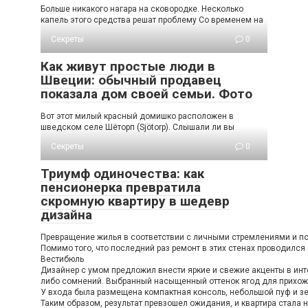
Больше никакого нагара на сковородке. Несколько
капель этого средства решат проблему Со временем на
Секреты
0
Как живут простые люди в
Швеции: обычный продавец
показала дом своей семьи. Фото
Вот этот милый красный домишко расположен в
шведском селе Шёторп (Sjötorp). Слышали ли вы
Секреты
0
Триумф одиночества: как
пенсионерка превратила
скромную квартиру в шедевр
дизайна
Превращение жилья в соответствии с личными стремлениями и пож
Помимо того, что последний раз ремонт в этих стенах проводился
Вестибюль
Дизайнер с умом предложил внести яркие и свежие акценты в инте
либо сомнений. Выбранный насыщенный оттенок ягод для прихожей
У входа была размещена компактная консоль, небольшой пуф и зе
Таким образом, результат превзошел ожидания, и квартира стала н