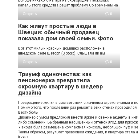
Больше никакого нагара на сковородке. Несколько
капель этого средства решат проблему Со временем на
Секреты
0
Как живут простые люди в
Швеции: обычный продавец
показала дом своей семьи. Фото
Вот этот милый красный домишко расположен в
шведском селе Шёторп (Sjötorp). Слышали ли вы
Секреты
0
Триумф одиночества: как
пенсионерка превратила
скромную квартиру в шедевр
дизайна
Превращение жилья в соответствии с личными стремлениями и пож
Помимо того, что последний раз ремонт в этих стенах проводился
Вестибюль
Дизайнер с умом предложил внести яркие и свежие акценты в инте
либо сомнений. Выбранный насыщенный оттенок ягод для прихожей
У входа была размещена компактная консоль, небольшой пуф и зе
Таким образом, результат превзошел ожидания, и квартира стала н
Кухня