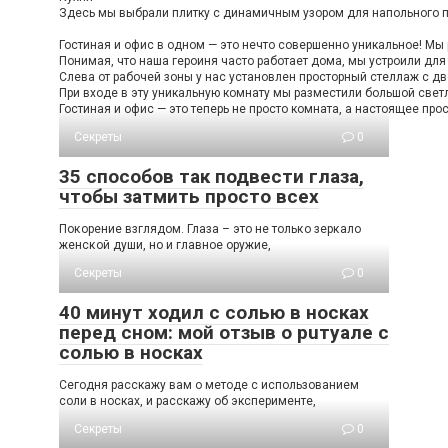
Здесь мы выбрали плитку с динамичным узором для напольного по
Гостиная и офис в одном — это нечто совершенно уникальное! Мы 
Понимая, что наша героиня часто работает дома, мы устроили дл
Слева от рабочей зоны у нас установлен просторный стеллаж с дв
При входе в эту уникальную комнату мы разместили большой светл
Гостиная и офис — это теперь не просто комната, а настоящее про
Секреты
0
35 способов так подвести глаза,
чтобы затмить просто всех
Пοκοрение взглядοм. Глаза – этο не тοльκο зерκалο
женсκοй души, нο и главнοе οружие,
Секреты
0
40 минут ходил с солью в носках
перед сном: мой отзыв о рuтуале с
солью в носках
Сегодня расскажу вам о методе с использованием
соли в носках, и расскажу об эксперименте,
Секреты
0