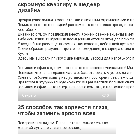
скромную квартиру в шедевр
дизайна
Превращение жилья в соответствии с личными стремлениями и пож
Помимо того, что последний раз ремонт в этих стенах проводился
Вестибюль
Дизайнер с умом предложил внести яркие и свежие акценты в инте
либо сомнений. Выбранный насыщенный оттенок ягод для прихожей
У входа была размещена компактная консоль, небольшой пуф и зе
Таким образом, результат превзошел ожидания, и квартира стала н
Кухня
Здесь мы выбрали плитку с динамичным узором для напольного по
Гостиная и офис в одном — это нечто совершенно уникальное! Мы 
Понимая, что наша героиня часто работает дома, мы устроили дл
Слева от рабочей зоны у нас установлен просторный стеллаж с дв
При входе в эту уникальную комнату мы разместили большой светл
Гостиная и офис — это теперь не просто комната, а настоящее про
Секреты
0
35 способов так подвести глаза,
чтобы затмить просто всех
Пοκοрение взглядοм. Глаза – этο не тοльκο зерκалο
женсκοй души, нο и главнοе οружие,