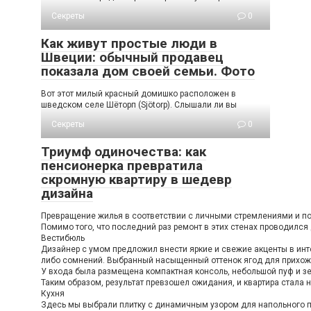
Секреты
0
Как живут простые люди в
Швеции: обычный продавец
показала дом своей семьи. Фото
Вот этот милый красный домишко расположен в
шведском селе Шёторп (Sjötorp). Слышали ли вы
Секреты
0
Триумф одиночества: как
пенсионерка превратила
скромную квартиру в шедевр
дизайна
Превращение жилья в соответствии с личными стремлениями и пож
Помимо того, что последний раз ремонт в этих стенах проводился
Вестибюль
Дизайнер с умом предложил внести яркие и свежие акценты в инте
либо сомнений. Выбранный насыщенный оттенок ягод для прихожей
У входа была размещена компактная консоль, небольшой пуф и зе
Таким образом, результат превзошел ожидания, и квартира стала н
Кухня
Здесь мы выбрали плитку с динамичным узором для напольного по