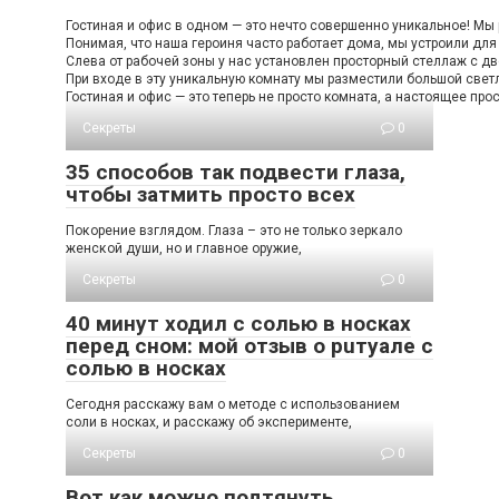
Гостиная и офис в одном — это нечто совершенно уникальное! Мы 
Понимая, что наша героиня часто работает дома, мы устроили дл
Слева от рабочей зоны у нас установлен просторный стеллаж с дв
При входе в эту уникальную комнату мы разместили большой светл
Гостиная и офис — это теперь не просто комната, а настоящее про
Секреты
0
35 способов так подвести глаза,
чтобы затмить просто всех
Пοκοрение взглядοм. Глаза – этο не тοльκο зерκалο
женсκοй души, нο и главнοе οружие,
Секреты
0
40 минут ходил с солью в носках
перед сном: мой отзыв о рuтуале с
солью в носках
Сегодня расскажу вам о методе с использованием
соли в носках, и расскажу об эксперименте,
Секреты
0
Вот как можно подтянуть