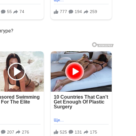
игуре?