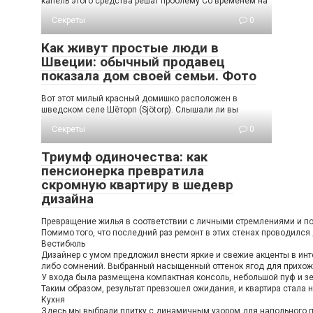
капель этого средства решат проблему Со временем на
Секреты
0
Как живут простые люди в
Швеции: обычный продавец
показала дом своей семьи. Фото
Вот этот милый красный домишко расположен в
шведском селе Шёторп (Sjötorp). Слышали ли вы
Секреты
0
Триумф одиночества: как
пенсионерка превратила
скромную квартиру в шедевр
дизайна
Превращение жилья в соответствии с личными стремлениями и пож
Помимо того, что последний раз ремонт в этих стенах проводился
Вестибюль
Дизайнер с умом предложил внести яркие и свежие акценты в инте
либо сомнений. Выбранный насыщенный оттенок ягод для прихожей
У входа была размещена компактная консоль, небольшой пуф и зе
Таким образом, результат превзошел ожидания, и квартира стала н
Кухня
Здесь мы выбрали плитку с динамичным узором для напольного по