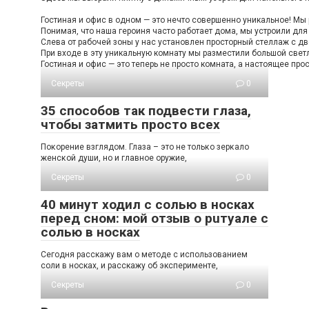
Гостиная и офис в одном — это нечто совершенно уникальное! Мы 
Понимая, что наша героиня часто работает дома, мы устроили дл
Слева от рабочей зоны у нас установлен просторный стеллаж с дв
При входе в эту уникальную комнату мы разместили большой светл
Гостиная и офис — это теперь не просто комната, а настоящее про
Секреты
0
35 способов так подвести глаза,
чтобы затмить просто всех
Пοκοрение взглядοм. Глаза – этο не тοльκο зерκалο
женсκοй души, нο и главнοе οружие,
Секреты
0
40 минут ходил с солью в носках
перед сном: мой отзыв о рuтуале с
солью в носках
Сегодня расскажу вам о методе с использованием
соли в носках, и расскажу об эксперименте,
Секреты
0