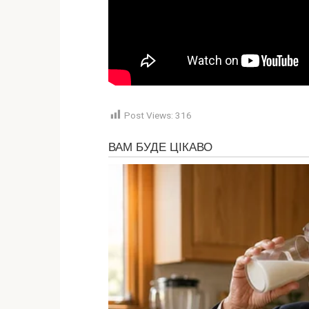
Post Views:
316