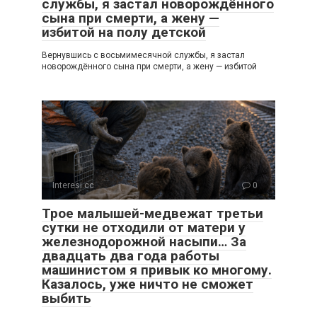
службы, я застал новорождённого
сына при смерти, а жену —
избитой на полу детской
Вернувшись с восьмимесячной службы, я застал
новорождённого сына при смерти, а жену — избитой
Interesi.cc
0
Трое малышей-медвежат третьи
сутки не отходили от матери у
железнодорожной насыпи… За
двадцать два года работы
машинистом я привык ко многому.
Казалось, уже ничто не сможет
выбить