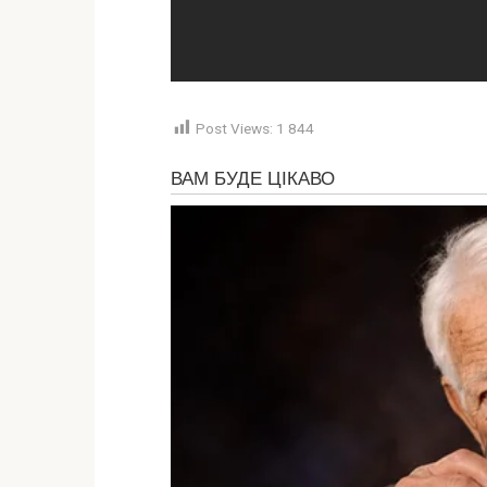
Post Views:
1 844