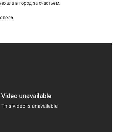
ехала в город за счастьем.
опела.