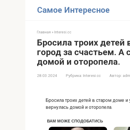
Перейти
Самое Интересное
к
контенту
Главная
»
Interesi.cc
Бросила троих детей 
город за счастьем. А
домой и оторопела.
28.03.2024
Рубрика:
Interesi.cc
Автор:
adm
Бросила троих детей в старом доме и у
вернулась домой и оторопела.