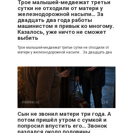
Трое малышей-медвежат третьи
сутки не отходили от матери у
железнодорожной насыпи… За
двадцать два года работы
машинистом я привык ко многому.
Казалось, уже ничто не сможет
выбить
Трое малышей-медвежат третьи сутки не отходили от
матери у железнодорожной насыпи… За двадцать два
Interesi.cc
0
Сын не звонил матери три года. А
потом пришёл утром с сумкой и
попросил впустить его… Звонок
раздался около половины