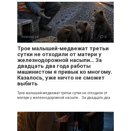
Interesi.cc
0
Трое малышей-медвежат третьи
сутки не отходили от матери у
железнодорожной насыпи… За
двадцать два года работы
машинистом я привык ко многому.
Казалось, уже ничто не сможет
выбить
Трое малышей-медвежат третьи сутки не отходили от
матери у железнодорожной насыпи… За двадцать два