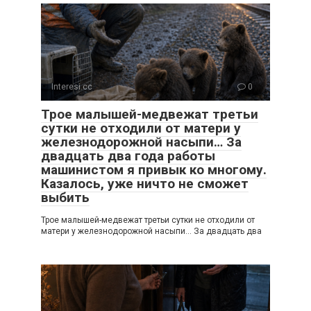
Interesi.cc
0
Трое малышей-медвежат третьи
сутки не отходили от матери у
железнодорожной насыпи… За
двадцать два года работы
машинистом я привык ко многому.
Казалось, уже ничто не сможет
выбить
Трое малышей-медвежат третьи сутки не отходили от
матери у железнодорожной насыпи… За двадцать два