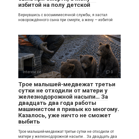
избитой на полу детской
Вернувшись с восьмимесячной службы, я застал
новорождённого сына при смерти, а жену — избитой
Interesi.cc
0
Трое малышей-медвежат третьи
сутки не отходили от матери у
железнодорожной насыпи… За
двадцать два года работы
машинистом я привык ко многому.
Казалось, уже ничто не сможет
выбить
Трое малышей-медвежат третьи сутки не отходили от
матери у железнодорожной насыпи… За двадцать два