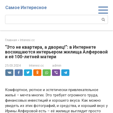
Перейти
Самое Интересное
к
контенту
Поиск:
Главная
»
Interesi.cc
“Это не квартира, а дворец!”: в Интернете
восхищаются интерьером жилища Алферовой
и её 100-летней матери
25.03.2024
Interesi.cc
admin
Комфортное, уютное и эстетически привлекательное
жильё – мечта многих. Это требует огромного труда,
финансовых инвестиций и хорошего вкуса. Как можно
увидеть из этих фотографий, и средства, и хороший вкус у
Ирины Алферовой есть – её жилище выглядит просто