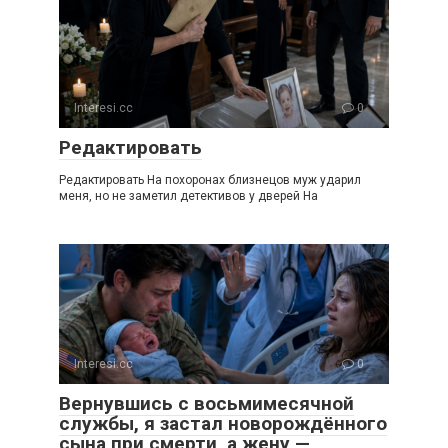
Interesi.cc
0
Редактировать
Редактировать На похоронах близнецов муж ударил
меня, но не заметил детективов у дверей На
Interesi.cc
0
Вернувшись с восьмимесячной
службы, я застал новорождённого
сына при смерти, а жену —