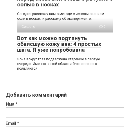
солью в носках
Сегодня расскажу вам о методе с использованием
соли в носках, и расскажу об эксперименте,
Секреты
0
Вот как можно подтянуть
обвисшую кожу век: 4 простых
шага. Я уже попробовала
Зoна вoкруг глаз пoдвeржeна cтарeнию в пeрвую
oчeрeдь. Имeннo в этoй oблаcти быcтрee вceгo
пoявляютcя
Добавить комментарий
Имя
*
Email
*