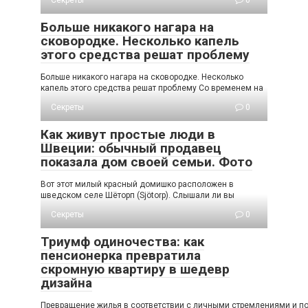
Секреты
0
Больше никакого нагара на
сковородке. Несколько капель
этого средства решат проблему
Больше никакого нагара на сковородке. Несколько
капель этого средства решат проблему Со временем на
Секреты
0
Как живут простые люди в
Швеции: обычный продавец
показала дом своей семьи. Фото
Вот этот милый красный домишко расположен в
шведском селе Шёторп (Sjötorp). Слышали ли вы
Секреты
0
Триумф одиночества: как
пенсионерка превратила
скромную квартиру в шедевр
дизайна
Превращение жилья в соответствии с личными стремлениями и пож