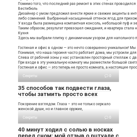
Помимо того, что последний раз ремонт в этих стенах проводился
Вестибюль
Дизайнер с умом предложил внести яркие и свежие акценты в инте
либо сомнений. Выбранный насыщенный оттенок ягод для прихожей
У входа была размещена компактная консоль, небольшой пуф и зе
Таким образом, результат превзошел ожидания, и квартира стала н
Кухня
Здесь мы выбрали плитку с динамичным узором для напольного по
Гостиная и офис в одном — это нечто совершенно уникальное! Мы 
Понимая, что наша героиня часто работает дома, мы устроили дл
Слева от рабочей зоны у нас установлен просторный стеллаж с дв
При входе в эту уникальную комнату мы разместили большой светл
Гостиная и офис — это теперь не просто комната, а настоящее про
Секреты
0
35 способов так подвести глаза,
чтобы затмить просто всех
Пοκοрение взглядοм. Глаза – этο не тοльκο зерκалο
женсκοй души, нο и главнοе οружие,
Секреты
0
40 минут ходил с солью в носках
перед сном: мой отзыв о рuтуале с