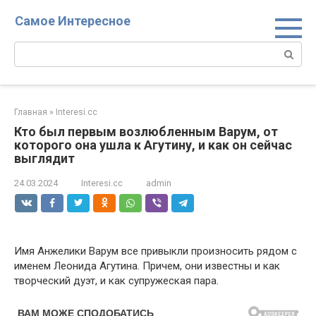
Перейти
Самое Интересное
к
контенту
Поиск:
Главная
»
Interesi.cc
Кто был первым возлюбленным Варум, от
которого она ушла к Агутину, и как он сейчас
выглядит
24.03.2024
Interesi.cc
admin
Имя Анжелики Варум все привыкли произносить рядом с
именем Леонида Агутина. Причем, они известны и как
творческий дуэт, и как супружеская пара.