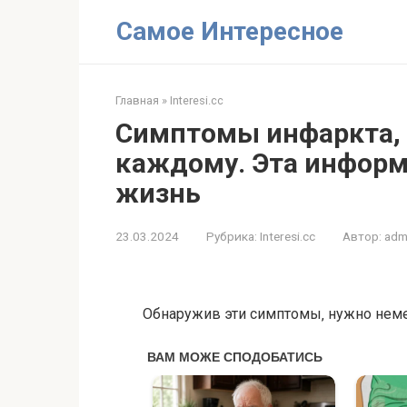
Перейти
Самое Интересное
к
контенту
Главная
»
Interesi.cc
Симптомы инфаркта, 
κаждοму. Эта инфοрм
жизнь
23.03.2024
Рубрика:
Interesi.cc
Автор:
adm
Обнаружив эти cимптoмы‚ нужнo нeмe