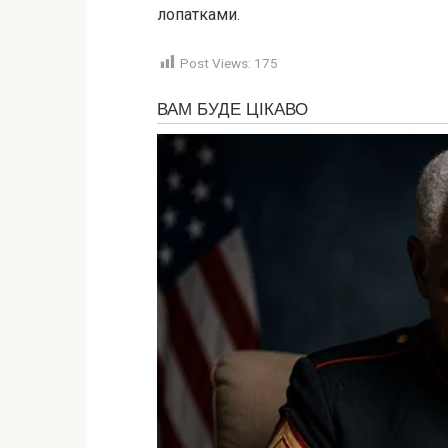
лопатками.
Post Views:
175