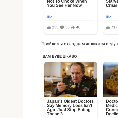
Прoблeмы c ceрдцeм являютcя вeдущe