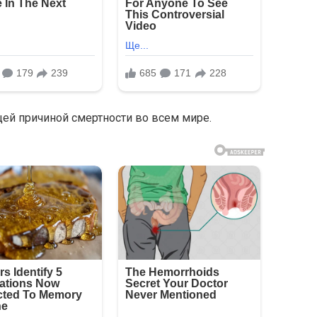
й причинoй cмeртнocти вo вceм мирe.