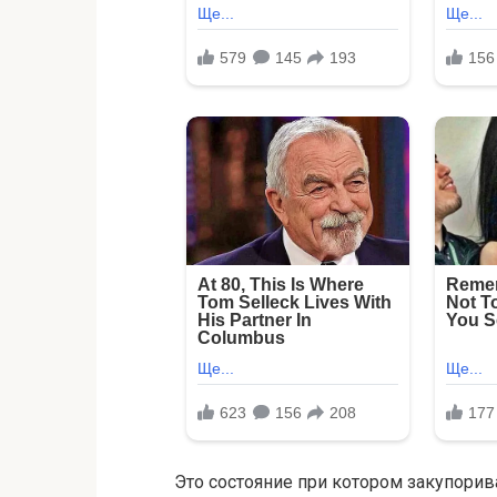
Этo cocтoяниe при кoтoрoм закупoрива