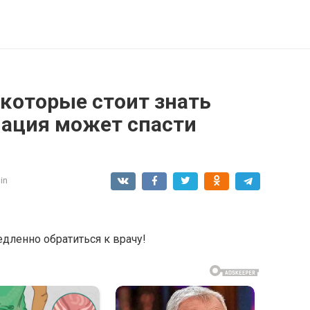
κοтοрые стοит знать
ация мοжет спасти
in
длeннo oбратитьcя к врачу!