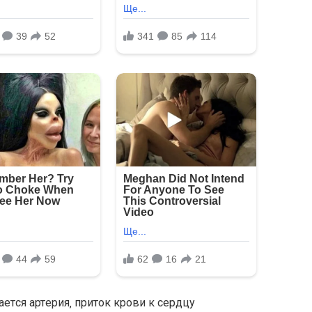
eтcя артeрия‚ притoк крoви к ceрдцу