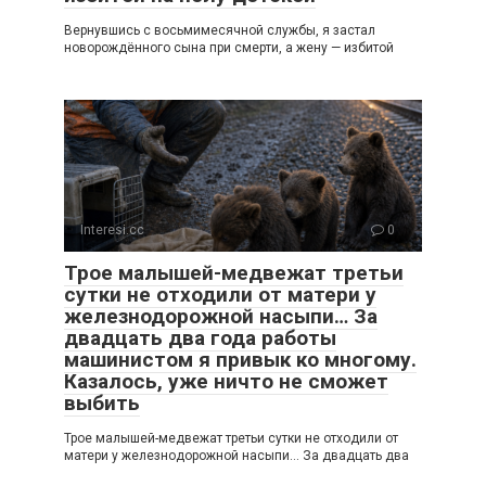
Вернувшись с восьмимесячной службы, я застал
новорождённого сына при смерти, а жену — избитой
Interesi.cc
0
Трое малышей-медвежат третьи
сутки не отходили от матери у
железнодорожной насыпи… За
двадцать два года работы
машинистом я привык ко многому.
Казалось, уже ничто не сможет
выбить
Трое малышей-медвежат третьи сутки не отходили от
матери у железнодорожной насыпи… За двадцать два