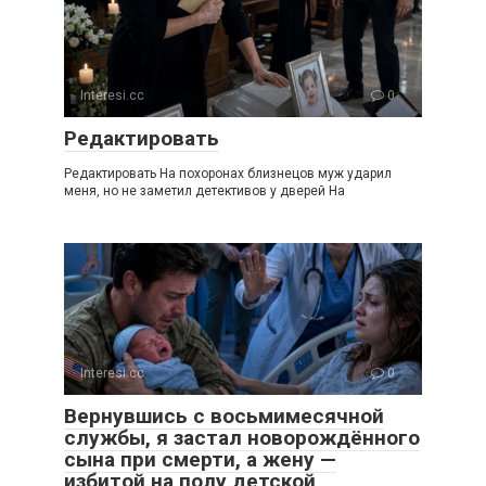
Interesi.cc
0
Редактировать
Редактировать На похоронах близнецов муж ударил
меня, но не заметил детективов у дверей На
Interesi.cc
0
Вернувшись с восьмимесячной
службы, я застал новорождённого
сына при смерти, а жену —
избитой на полу детской